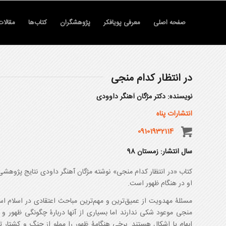
صفحه اصلی
معرفی پویافکر
پژوهشگران
کتاب‌ها
مقالات
در انتظار کدام منجی
نویسنده: دکتر مژگان آهنگر داوودی
انتشارات پناه
09101932114
سال انتشار: زمستان 98
کتاب «در انتظار کدام منجی» نوشته مژگان آهنگر داودی نتایج پژوهشی
او در هنگام ظهور است.
مسئلۀ مهدویت از عمیق‌ترین و مهم‌ترین مباحث اعتقادی در اسلام ا
منجی موعود شکی ندارند اما بسیاری از آنها دربارۀ چگونگی ظهور و
ابهام یا اشکال هستند. برخی هنگامۀ ظهور را مملو از جنگ و کشتار ت