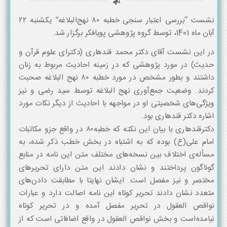
نشست “بررسی اعتبار سنجی خطبه ۸۰ نهج‌البلاغه” یکشنبه ۲۲
آبان ماه 1401، توسط گروه پژوهشی پویافکر برگزار شد.
در این نشست آقای دکتر محمد قندهاری (دکترای علوم قرآن و
حدیث) در مورد پژوهشی که در زمینه احادیث مربوط به زنان
داشتند و بطور مشخص در مورد خطبه ۸۰ نهج البلاغه صحبت
کردند. وضعیت جمع‌آوری نهج البلاغه توسط سید رضی و نیز
ویژگی‌های شخصیتی او در مواجهه با احادیث از دیگر نکات مورد
اشاره دکتر قندهاری بود.
دکترقندهاری با بیان این نکته که خطبه۸۰ در واقع جزو مکاتبات
امام علی(ع) بوده که به اشتباه در بخش خطب ذکر شده، به
مسأله‌ی اختلاف بین نسخه‌های مختلف متن این نامه در منابع
گوناگون پرداختند و نشان دادند این متن دارای تحریرهای
مختصر و نیز مفصل است. ایشان نهایتا با مطابقت دادن‌های
متعدد نشان دادند تحریر کوتاه این نامه اصالت دارد و عبارات
نواقص العقول در تحریر مفصل آمده و در تحریر کوتاه
نیامده‌است و بخش نواقص العقول در واقع اضافاتی است که از