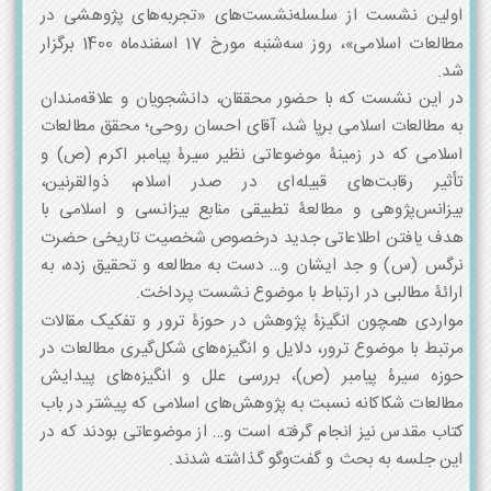
اولین نشست از سلسله‌نشست‌های «تجربه‌های پژوهشی در
مطالعات اسلامی»، روز سه‌شنبه مورخ 17 اسفندماه 1400 برگزار
شد.
در این نشست که با حضور محققان، دانشجویان و علاقه‌مندان
به مطالعات اسلامی برپا شد، آقای احسان روحی؛ محقق مطالعات
اسلامی که در زمینۀ موضوعاتی نظیر سیرۀ پیامبر اکرم (ص) و
تأثیر رقابت‌های قبیله‌ای در صدر اسلام، ذوالقرنین،
بیزانس‌پژوهی و مطالعۀ تطبیقی منابع بیزانسی و اسلامی با
هدف یافتن اطلاعاتی جدید درخصوص شخصیت تاریخی حضرت
نرگس (س) و جد ایشان و… دست به مطالعه و تحقیق زده‌، به
ارائۀ مطالبی در ارتباط با موضوع نشست پرداخت.
مواردی همچون انگیزۀ پژوهش در حوزۀ ترور و تفکیک مقالات
مرتبط با موضوع ترور، دلایل و انگیزه‌های شکل‌گیری مطالعات در
حوزه سیرۀ پیامبر (ص)، بررسی علل و انگیزه‌های پیدایش
مطالعات شکاکانه نسبت به پژوهش‌های اسلامی که پیشتر در باب
کتاب مقدس نیز انجام گرفته است و… از موضوعاتی بودند که در
این جلسه به بحث و گفت‌وگو گذاشته شدند.