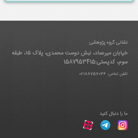
نشانی گروه پژوهشی
خیابان میرعماد، نبش دوست محمدی، پلاک ۱۵، طبقه
سوم، کدپستی:1587953415
تلفن تماس: 02188757036
ما را دنبال کنید