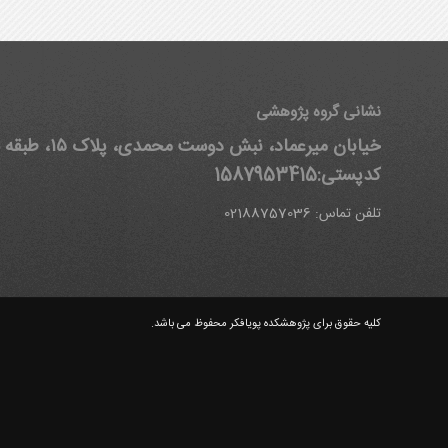
نشانی گروه پژوهشی
خیابان میرعماد، نبش دوست محمدی
کدپستی:1587953415
تلفن تماس: 02188757036
کلیه حقوق برای پژوهشکده پویافکر محفوظ می باشد.