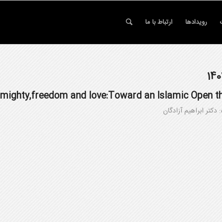
رویدادها
ارتباط با ما
lmighty,freedom and love:Toward an Islamic Open t
 دکتر ابراهیم آزادگان