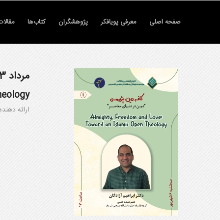
صفحه اصلی
معرفی پویافکر
پژوهشگران
کتاب‌ها
مقالات
مرداد 1403
heology
ارائه دهنده: