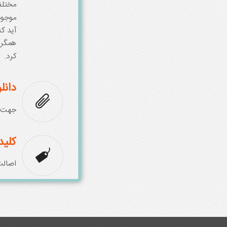
مختلف
موجود
آید ک
همگرا
کرد
.
دانل
جهت د
کلید
اصالت