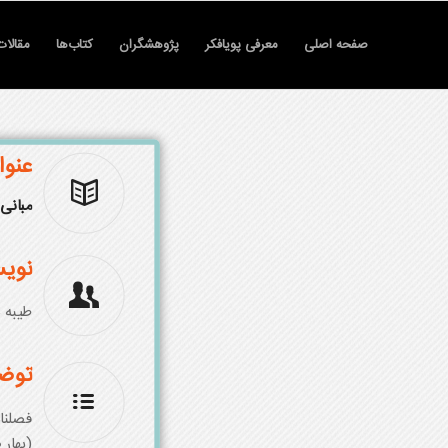
صفحه اصلی
معرفی پویافکر
پژوهشگران
کتاب‌ها
مقالات
عنوا
مبان
ی
نویس
طیبه 
توض
فصلنام
(بهار 1400)