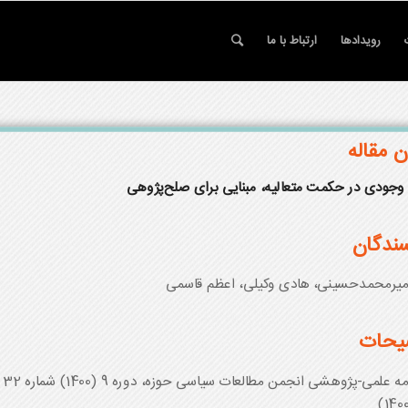
رویدادها
ارتباط با ما
ن مقاله
وجود
ی
در حکمت متعال
ی
ه،
مبنا
یی
برا
ی
صلح‌پژوه
ی
ندگان
میرمحمدحسینی، هادی وکیلی، اعظم قاسمی
یحات
ه علمی-پژوهشی انجمن مطالعات سیاسی حوزه، دوره 9 (1400) شماره 32