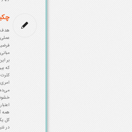
چکی
هدف پ
عملی 
فرضیه
مبانی
بر ای
که بی
کثرت 
امری 
می‌ده
خشونت
اعتبا
همه آ
کل یک
در نت