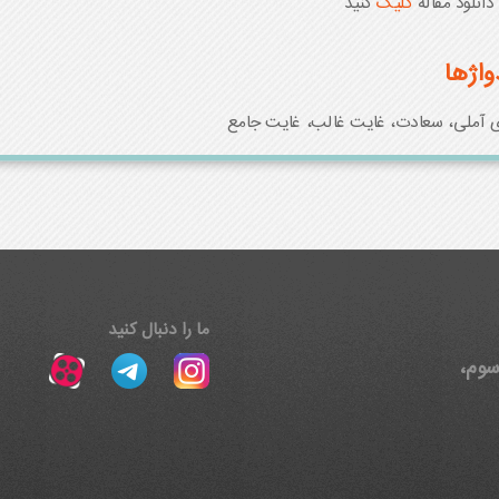
انلود مقاله
کلیک
کنید
واژها
 آملی، سعادت، غایت غالب، غایت جامع
ما را دنبال کنید
، پلاک ۱۵، طبقه سوم،