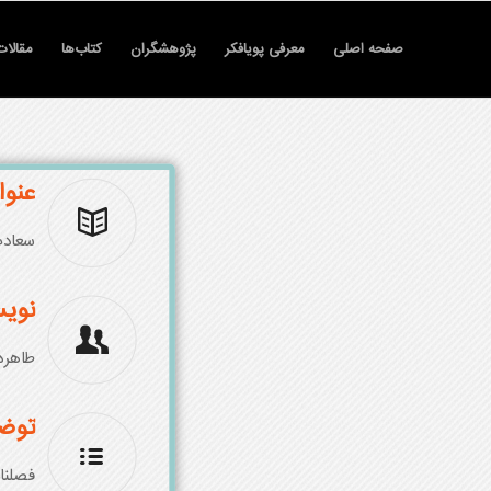
صفحه اصلی
معرفی پویافکر
پژوهشگران
کتاب‌ها
مقالات
عنوا
سعادت
نویس
طاهره
توض
فصلنامه