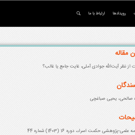
رویدادها
ارتباط با ما
ن مقاله
 از نظر آیت‌الله جوادی آملی، غایت جامع یا غالب؟
ندگان
 صالحی، یحیی صباغچی
یحات
 علمی-پژوهشی حکمت اسراء، دوره 16 (1403) شماره 44