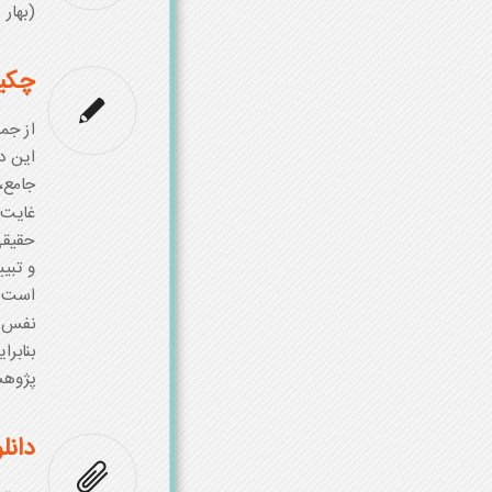
(بهار 1403)
چکی
از جم
این د
جامع،
غایت 
حقیقی
و تبی
است ی
نفس م
بنابرا
پژوهش
دانل