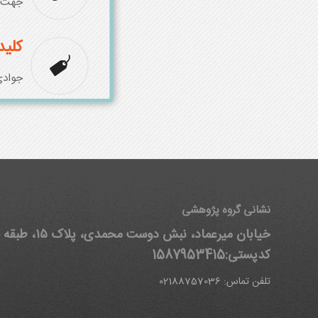
جهت د
کلید
جوادی
نشانی گروه پژوهشی
خیابان میرعماد، نبش دوست محمدی
کدپستی:1587953415
تلفن تماس: 02188757036