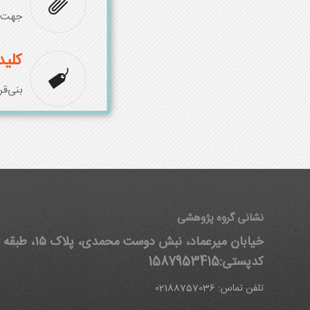
جهت د
کلید
بنی‌قر
نشانی گروه پژوهشی
خیابان میرعماد، نبش دوست محمدی
کدپستی:1587953415
تلفن تماس: 02188757036