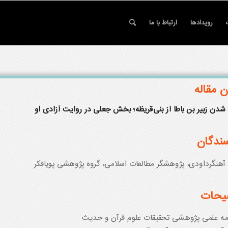
رویدادها
ارتباط با ما
ن مقاله
شدن زبیر بن باطا از بنی‌قریظه؛ بخش جعلی در روایت آزادی او
ندگان
 آهنگرداودی، پژوهشگر مطالعات اسلامی، گروه پژوهشی پویافکر
یحات
مه علمی پژوهشی تحقیقات علوم قرآن و حدیث