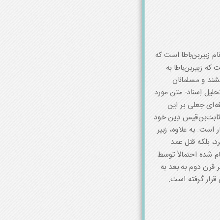
م زبیربن‌باطا است که
که زبیربن‌باطا به
شند و مسلمانان
لیل اِسناد- متن مورد
‌ای جعلی بر این
ثابت‌بن‌قیس دِین خود
ر است. به علاوه، زبیر
د، بلکه قتل عمد
 شده احتمالاً توسط
قرن دوم به بعد به
قرار گرفته است.