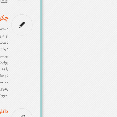
انتشار آن
چکی
دسته‌
از عر
دست ث
درخوا
بررسی
روایت
را به 
در هن
محسوب
زهری 
صورت‌
دانل