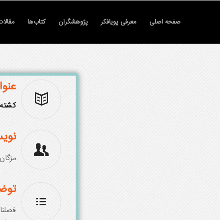
صفحه اصلی
معرفی پویافکر
پژوهشگران
کتاب‌ها
مقالات
عنوا
کشته 
نویس
مژگان
توض
فصلنا