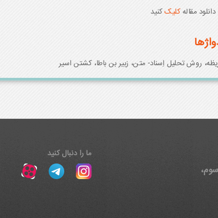
انلود مقاله
کلیک
کنید
واژها
یظه، روش تحلیل اِسناد- متن، زبیر بن باطا، کشتن اسیر
ما را دنبال کنید
، پلاک ۱۵، طبقه سوم،