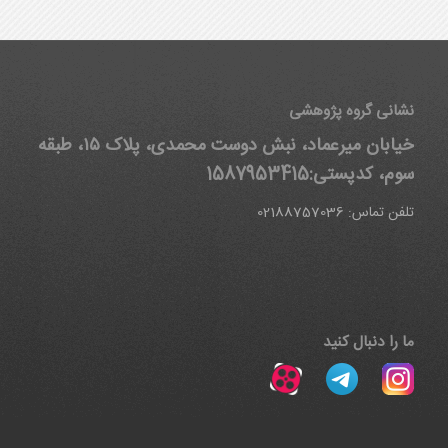
نشانی گروه پژوهشی
خیابان میرعماد، نبش دوست محمدی، پلاک ۱۵، طبقه
سوم، کدپستی:1587953415
تلفن تماس: 02188757036
ما را دنبال کنید