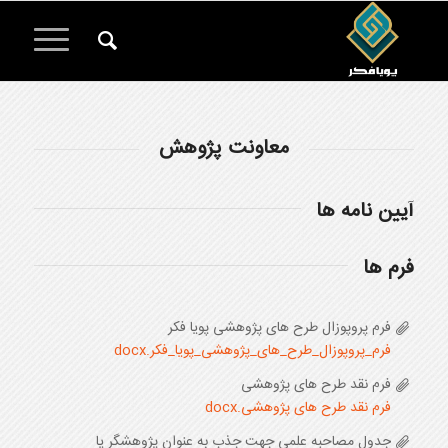
معاونت پژوهش
آیین نامه ها
فرم ها
فرم پروپوزال طرح های پژوهشی پویا فکر
فرم_پروپوزال_طرح_های_پژوهشی_پویا_فکر.docx
فرم نقد طرح های پژوهشی
فرم نقد طرح های پژوهشی.docx
جدول مصاحبه علمی جهت جذب به عنوان پژوهشگر یا