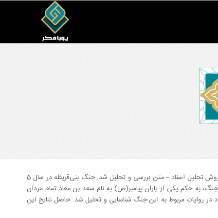
پروژۀ مذکور از سال 93 آغاز شد. در این کار پژوهشی، روایات جنگ بنی‌قریظه به روش تحلیل اسناد – متن بررسی و تحلیل شد. جنگ بنی‌قریظه در سال 5
گ، به حکم یکی از یاران پیامبر(ص) به نام سعد بن معاذ تمام مردان
جود در روایات مربوط به این جنگ شناسایی و تحلیل شد. حاصل نتایج این