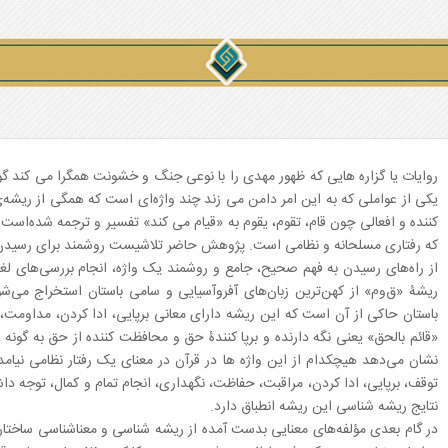
روایات یا گزاره هایی که ظهور مهدی را با نوعی جنگ و خشونت همگرا می کند گونه
یکی از عواملی که به این امر دامن می زند چند واژه‌ای است که همگی از ریشه‌
کننده و افعالی چون قام، تقوم، یقوم به «قیام می کند» تفسیر و ترجمه شده‌است
که رفتاری مسلحانه و نظامی است. پژوهش حاضر تلاشیست روشمند برای رسیدن به د
از راه‌های رسیدن به فهم صحیح، ‌جامع و روشمند‌ یک واژه، انجام بررسی‌های 
ریشۀ «ق‌وم» از کهن‌ترین زبان‌های آفروآسیایی و سامی باستان استخراج می‌ش
باستان حاکی از آن است که این ریشه دارای معانی برپایی، ادا کردن، مداومت،
«قائم بالحق» یعنی نگه دارنده و برپا کنندۀ حق و محافظت کننده از حق به گونه 
نشان می‌دهد هیچکدام از این واژه ها در قرآن در معنای یک رفتار نظامی نیامد
توقف، برپایی، ادا کردن، مراقبت، حفاظت، نگهداری، انجام تمام و کمال، توجه دا
نتایج ریشه شناسی این ریشه انطباق دارد.
در گام بعدی مؤلفه‌های معنایی بدست آمده از ریشه شناسی و معناشناسی ساختاری