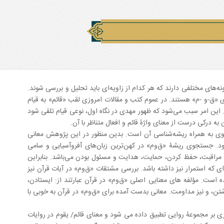
‌های مختلفی دارند که هر کدام از زاویه‌ای باید تحلیل و بررسی شوند.
ی «ق-و -م» هستند. در عموم کتب و مقالات امروزی لقب «قائم» به قیام
. این امر سبب می‌شود که ظهور مهدی در نگاه اول، نوعی قیام تلقی شود
رکی درست از معنای واژۀ قائم و افعال متناظر با آن.
لغوی به همراه ریشه‌شناسی آن است. بدین منظور در این پژوهش معانی
ود. جستجوی ریشۀ «ق‌وم» در کهن‌ترین زبان‌های آفروآسیایی و سامی
 مراقبت، حفظ کردن، حمایت، هدایت و مسئول بودن می‌باشد. بنابراین
ای که استمرار نیز داشته باشد. بررسی مشتقات «ق‌وم» در آیات قرآن نیز
ه است. مؤلفه های معنایی اصلی «ق‌وم» در قرآن عبارتند از: ایستادن،
شتن، و نیز مداومت. معانی بدست آمده برای «ق‌وم» در قرآن به خوبی با
 بر مجموعۀ روایی تطبیق داده می شود و معنای قائم/ یقوم در روایات